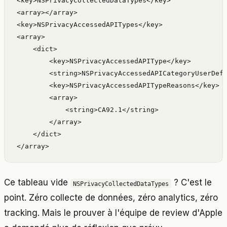
<key>NSPrivacyCollectedDataTypes</key>

<array></array>

<key>NSPrivacyAccessedAPITypes</key>

<array>

    <dict>

        <key>NSPrivacyAccessedAPIType</key>

        <string>NSPrivacyAccessedAPICategoryUserDefa
        <key>NSPrivacyAccessedAPITypeReasons</key>

        <array>

            <string>CA92.1</string>

        </array>

    </dict>

</array>
Ce tableau vide
? C'est le
NSPrivacyCollectedDataTypes
point. Zéro collecte de données, zéro analytics, zéro
tracking. Mais le prouver à l'équipe de review d'Apple