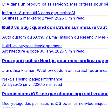
L'IA dans un produit, ça se réfléchit. Mes critères pour d
intégrer IA produit
IA dans app mobile
AI
Business & marketing
·
2 févr. 2026
·
6 min read
Build vs buy : quand construire sur mesure vaut
Auth custom ou Auth0 ? Email maison ou Resend ? Mes c
build-vs-buy
saas
développement
Architecture & code
·
30 janv. 2026
·
5 min read
Pourquoi j'utilise Next.js pour mes landing page
J'ai utilisé Framer, Webflow et du from scratch pour mes c
Next.js
landing-page
performance
Analyse
·
25 janv. 2026
·
5 min read
Permissions iOS : ce que chaque app sait vraim
Décryptage des permissions iOS pour les non-techniques.