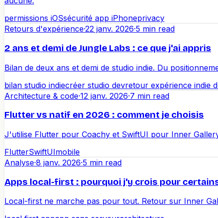
aucune.
permissions iOS
sécurité app iPhone
privacy
Retours d'expérience
·
22 janv. 2026
·
5 min read
2 ans et demi de Jungle Labs : ce que j'ai appris
Bilan de deux ans et demi de studio indie. Du positionneme
bilan studio indie
créer studio dev
retour expérience indie 
Architecture & code
·
12 janv. 2026
·
7 min read
Flutter vs natif en 2026 : comment je choisis
J'utilise Flutter pour Coachy et SwiftUI pour Inner Gall
Flutter
SwiftUI
mobile
Analyse
·
8 janv. 2026
·
5 min read
Apps local-first : pourquoi j'y crois pour certain
Local-first ne marche pas pour tout. Retour sur Inner Gal