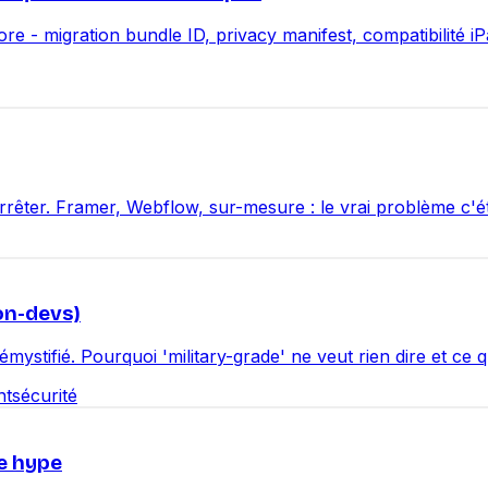
ore - migration bundle ID, privacy manifest, compatibilité i
arrêter. Framer, Webflow, sur-mesure : le vrai problème c'ét
on-devs)
émystifié. Pourquoi 'military-grade' ne veut rien dire et ce 
nt
sécurité
le hype