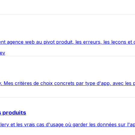
nt agence web au pivot produit, les erreurs, les leçons et c
dev
ery. Mes critères de choix concrets par type d'app, avec l
s produits
lery et les vrais cas d'usage où garder les données sur l'a