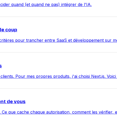
écider quand (et quand ne pas) intégrer de l'IA.
 le coup
ritères pour trancher entre SaaS et développement sur m
s
lients. Pour mes propres produits, j'ai choisi Next.js. Voici
ent de vous
 Ce que cache chaque autorisation, comment les vérifier, 