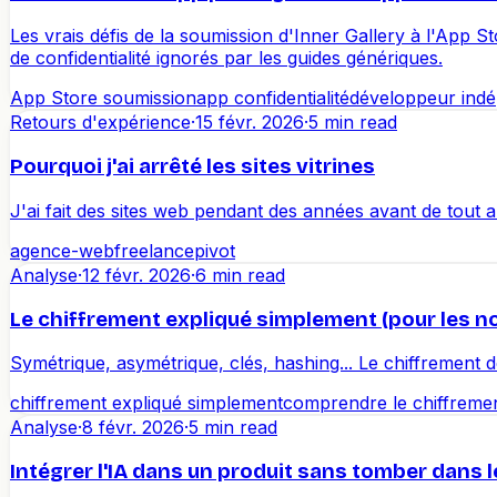
Les vrais défis de la soumission d'Inner Gallery à l'App St
de confidentialité ignorés par les guides génériques.
App Store soumission
app confidentialité
développeur indé
Retours d'expérience
·
15 févr. 2026
·
5 min read
Pourquoi j'ai arrêté les sites vitrines
J'ai fait des sites web pendant des années avant de tout 
agence-web
freelance
pivot
Analyse
·
12 févr. 2026
·
6 min read
Le chiffrement expliqué simplement (pour les n
Symétrique, asymétrique, clés, hashing... Le chiffrement d
chiffrement expliqué simplement
comprendre le chiffreme
Analyse
·
8 févr. 2026
·
5 min read
Intégrer l'IA dans un produit sans tomber dans 